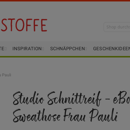
TE
INSPIRATION
SCHNÄPPCHEN
GESCHENKIDEE
u Pauli
Studio Schnittreif - eB
Sweathose Frau Pauli