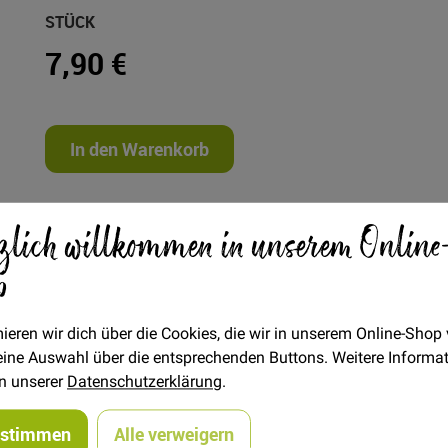
STÜCK
7,90 €
In den Warenkorb
zlich willkommen in unserem Online
p
ieren wir dich über die Cookies, die wir in unserem Online-Shop
 deine Auswahl über die entsprechenden Buttons. Weitere Informa
in unserer
Datenschutzerklärung
.
er zum Selbstdrucken
sie macht mit ihrem schmalen Schnitt und den cool herausblitze
ustimmen
Alle verweigern