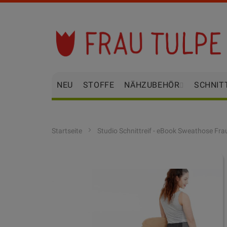
Zum
Inhalt
springen
NEU
STOFFE
NÄHZUBEHÖR
SCHNIT
Startseite
Studio Schnittreif - eBook Sweathose Fra
Zum
Ende
der
Bildgalerie
springen