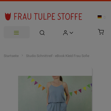
Zum
Inhalt
Startseite
Studio Schnittreif - eBook Kleid Frau Sofie
springen
Zum
Ende
der
Bildgalerie
springen