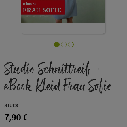
Zum
Studio Schnittreif -
Anfang
der
Bildgalerie
eBook Kleid Frau Sofie
springen
STÜCK
7,90 €