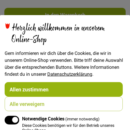
In den Warenkorb
Herzlich willkommen in unserem
Online-Shop
Gern informieren wir dich über die Cookies, die wir in
Details
unserem Online-Shop verwenden. Bitte triff deine Auswahl
über die entsprechenden Buttons. Weitere Informationen
FRAU SOFIE - Sommerkleid mit Spaghettiträgern
findest du in unserer
Datenschutzerklärung
.
ebook mit Fotonähanleitung und Schnittmuster zum
Selbstdrucken
FRAU SOFIE liebt die Sonne. Dieses feminine Kleid für
Allen zustimmen
leichte Webware ist dein perfekter Begleiter durch den
Sommer. Mit gedoppeltem Oberteil, zarten
Alle verweigern
Spaghettiträgern und lässigen Eingriffstaschen im
Rockteil bringt dich FRAU SOFIE locker durch den
Notwendige Cookies
ganzen Tag und macht dabei auch am Abend eine
(immer notwendig)
gute Figur. Ein eingearbeitetes Gummiband zwischen
Diese Cookies benötigen wir für den Betrieb unseres
Online-Shops.