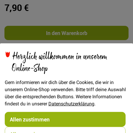
7,90 €
In den Warenkorb
Herzlich willkommen in unserem
Online-Shop
Details
Gern informieren wir dich über die Cookies, die wir in
FRAU SVENJA • schlichter Pullover mit Raglanärmeln
unserem Online-Shop verwenden. Bitte triff deine Auswahl
e-book mit Fotonähanleitung und Schnittmuster zum
über die entsprechenden Buttons. Weitere Informationen
Selberdrucken im A4- und Originalformat
findest du in unserer
Datenschutzerklärung
.
Mit FRAU SVENJA zieht ein echtes Basicstück in
Deinen Kleiderschrank ein. Ein schlichter Pullover mit
Allen zustimmen
lockerem Sitz, einem Rundhalsausschnitt und
klassischen Bündchen an Halsloch, Ärmeln und Saum.