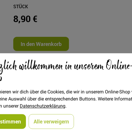
STÜCK
8,90 €
In den Warenkorb
zlich willkommen in unserem Online
p
ieren wir dich über die Cookies, die wir in unserem Online-Shop
 deine Auswahl über die entsprechenden Buttons. Weitere Informa
in unserer
Datenschutzerklärung
.
 Ärmellängen
er zum Selbstdrucken
ustimmen
Alle verweigern
erteil in Wickeloptik und Eingrifftaschen im Rock. Ein innenlie