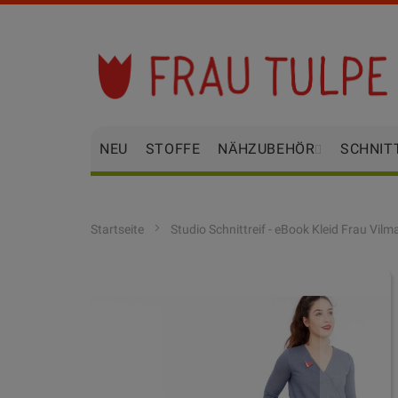
Zum
Inhalt
springen
NEU
STOFFE
NÄHZUBEHÖR
SCHNIT
Startseite
Studio Schnittreif - eBook Kleid Frau Vilm
Zum
Ende
der
Bildgalerie
springen