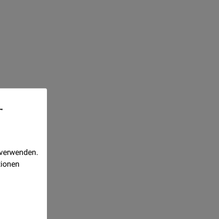
-
 verwenden.
tionen
gender