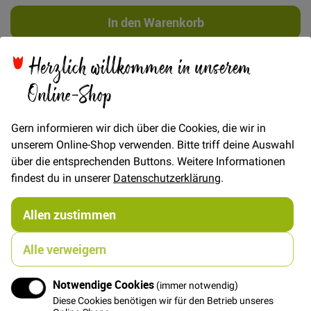
In den Warenkorb
Herzlich willkommen in unserem
Online-Shop
Details
Gern informieren wir dich über die Cookies, die wir in
unserem Online-Shop verwenden. Bitte triff deine Auswahl
Diese Anleitung beinhaltet mehr als 200 Fotos, an
über die entsprechenden Buttons. Weitere Informationen
denen ich dir Schritt für Schritt zeige, wie du in ca. 3,5-7
findest du in unserer
Datenschutzerklärung
.
Stunden die Geldbörse „Little Ruby“ von Hansedelli
nähen kannst. Die „Little Ruby“ ist eher für
fortgeschrittene Näher geeignet. Anhand der sehr
Allen zustimmen
detaillierten Anleitung ist es aber auch Nähanfängern,
die schon das ein oder andere Täschchen genäht
Alle verweigern
haben, möglich, diese Geldbörse zu nähen.
Schwierigkeitsgrad: 3 von 5
Notwendige Cookies
(immer notwendig)
Arbeitszeit: ca. 3,5-7 Stunden
Diese Cookies benötigen wir für den Betrieb unseres
Die „Little Ruby“ ist für alle „Normalnutzer“ geeignet.