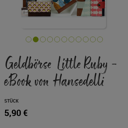
Zum
Geldbörse Little Ruby -
Anfang
der
Bildgalerie
eBook von Hansedelli
springen
STÜCK
5,90 €