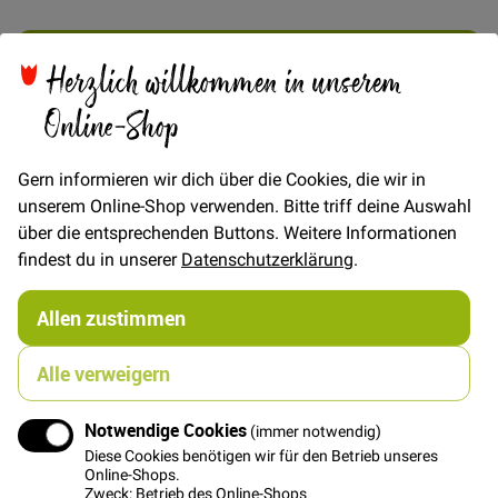
In den Warenkorb
Herzlich willkommen in unserem
Online-Shop
Gern informieren wir dich über die Cookies, die wir in
unserem Online-Shop verwenden. Bitte triff deine Auswahl
Details
über die entsprechenden Buttons. Weitere Informationen
findest du in unserer
Datenschutzerklärung
.
JOHN - Bequeme Pants für Jungs
e-book mit Fotonähanleitung und Schnittmuster zum
Selberdrucken im A4- und Originalformat
Allen zustimmen
Ab sofort dürfen auch die Jungs mutiger werden!
JOHN ist eine bequeme Pants, die jede Menge
Alle verweigern
Spielraum für Farb- und Musterkombinationen bietet.
Aber auch uni macht JOHN eine gute Figur. Du hast die
Notwendige Cookies
Wahl, sie ohne Seitennaht zu nähen oder aus Deinen
(immer notwendig)
Jerseyresten ein kunterbuntes Teil zu zaubern! Schritt
Diese Cookies benötigen wir für den Betrieb unseres
Online-Shops.
für Schritt vom Schnittmuster bis zum fertigen Stück.
Zweck: Betrieb des Online-Shops