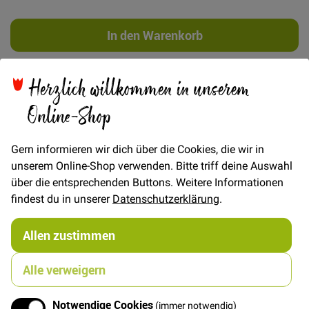
In den Warenkorb
Herzlich willkommen in unserem
Online-Shop
Details
Gern informieren wir dich über die Cookies, die wir in
ROSA - Kleid und Top mit gedrehten Trägern und
unserem Online-Shop verwenden. Bitte triff deine Auswahl
Taschen
über die entsprechenden Buttons. Weitere Informationen
ebook mit Fotonähanleitung und Schnittmuster zum
findest du in unserer
Datenschutzerklärung
.
Selbstdrucken
Wenn die Sonne scheint und die Temperaturen klettern,
Allen zustimmen
wirst Du ROSA lieben. Locker geschnitten läßt das
Sommerkleidchen viel Luft herein. Mit den gedrehten
Trägern und den hübschen Taschen mit Zierklappe ist
Alle verweigern
es ein echter Hingucker. Und es läßt viel Spielraum, um
den Look durch unterschiedliche Muster oder Farben
Notwendige Cookies
(immer notwendig)