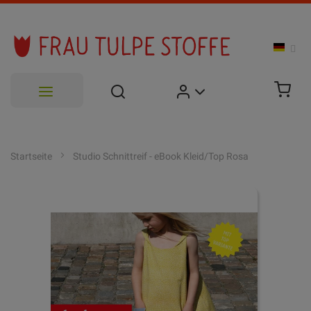
Zum
Inhalt
Startseite
Studio Schnittreif - eBook Kleid/Top Rosa
springen
Zum
Ende
der
Bildgalerie
springen