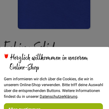
Zum
Echino Solid -
Anfang
der
Bildgalerie
Cobaltblue
Herzlich willkommen in unserem
springen
Online-Shop
Verfügbarkeit
Auf Lager
Gern informieren wir dich über die Cookies, die wir in
unserem Online-Shop verwenden. Bitte triff deine Auswahl
über die entsprechenden Buttons. Weitere Informationen
Artikel
für
findest du in unserer
Datenschutzerklärung
.
€/Meter
(Freie Eingabe)
gruppiertes
22,00 €
Produkt