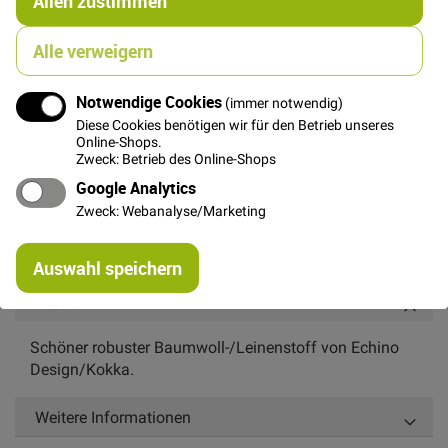
Allen zustimmen
Alle verweigern
FAT QUARTER
(ca. 50 x 55 cm)
6,00 €
Notwendige Cookies
(immer notwendig)
Diese Cookies benötigen wir für den Betrieb unseres
Online-Shops.
Zweck: Betrieb des Online-Shops
In den Warenkorb
Google Analytics
Zweck: Webanalyse/Marketing
Re
Auswahl speichern
mi
Or
Details
Schöner robuster Baumwoll-/Leinenstoff von Echino
Design/Kokka.
Weitere Informationen