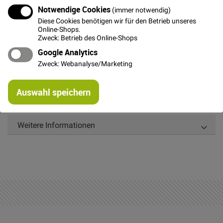
In den Warenkorb
Notwendige Cookies
(immer notwendig)
Diese Cookies benötigen wir für den Betrieb unseres
Online-Shops.
Zweck: Betrieb des Online-Shops
Google Analytics
Zweck: Webanalyse/Marketing
Details
Re
Elastische Rüschenlitze aus Vichy-Karo rosa/weiss.
Auswahl speichern
mi
Zum Einkräuseln, Aufnähen und Dekorieren.
Or
Weitere Informationen