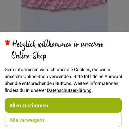
Zum
Herzlich willkommen in unserem
Rüschengummi Vichy
Anfang
Online-Shop
der
Bildgalerie
16mm - Rosa
springen
Gern informieren wir dich über die Cookies, die wir in
unserem Online-Shop verwenden. Bitte triff deine Auswahl
über die entsprechenden Buttons. Weitere Informationen
Verfügbarkeit
Auf Lager
findest du in unserer
Datenschutzerklärung
.
€/METER
(Freie Eingabe)
Allen zustimmen
0,50 €
Menge
2,50 €
Alle verweigern