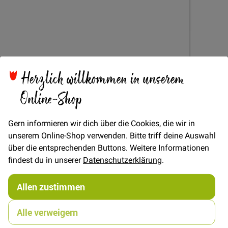
Zum
Herzlich willkommen in unserem
Rundgummi ø 1mm -
Anfang
Online-Shop
der
Bildgalerie
Rot
springen
Gern informieren wir dich über die Cookies, die wir in
unserem Online-Shop verwenden. Bitte triff deine Auswahl
über die entsprechenden Buttons. Weitere Informationen
Verfügbarkeit
Auf Lager
findest du in unserer
Datenschutzerklärung
.
€/METER
(Freie Eingabe)
Allen zustimmen
0,50 €
Menge
Alle verweigern