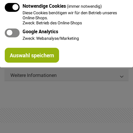
In den Warenkorb
Notwendige Cookies
(immer notwendig)
Diese Cookies benötigen wir für den Betrieb unseres
Online-Shops.
Zweck: Betrieb des Online-Shops
Google Analytics
Zweck: Webanalyse/Marketing
Details
Re
Rundes rotes Gummiband zum Einkräuseln, Aufnähen
Auswahl speichern
mi
und Einziehen, Durchmesser ca. 1 mm
Or
Weitere Informationen