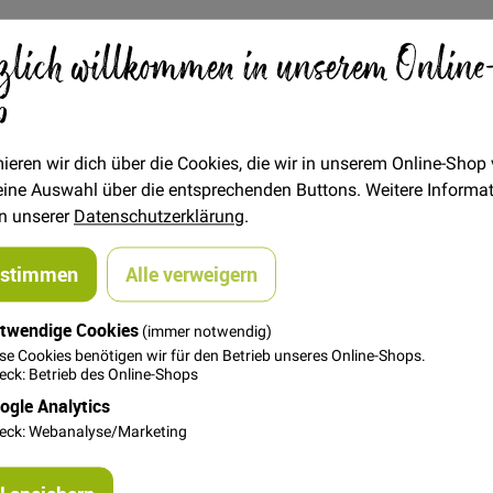
zlich willkommen in unserem Online
Verfügbarkeit
Auf Lager
p
€/METER
(Freie Eingabe)
4,00 €
Menge
ieren wir dich über die Cookies, die wir in unserem Online-Shop
 deine Auswahl über die entsprechenden Buttons. Weitere Informa
in unserer
Datenschutzerklärung
.
In den Warenkorb
ustimmen
Alle verweigern
twendige Cookies
(immer notwendig)
se Cookies benötigen wir für den Betrieb unseres Online-Shops.
ck: Betrieb des Online-Shops
ogle Analytics
eck: Webanalyse/Marketing
mit silbernen Lurexfäden. Breite 4 cm. Ideal als Bund für Röcke 