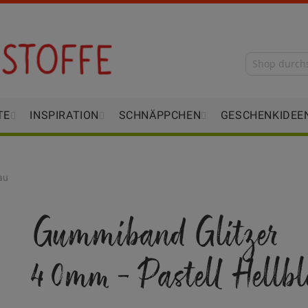
TE
INSPIRATION
SCHNÄPPCHEN
GESCHENKIDEE
au
Gummiband Glitzer
40mm - Pastell Hellb