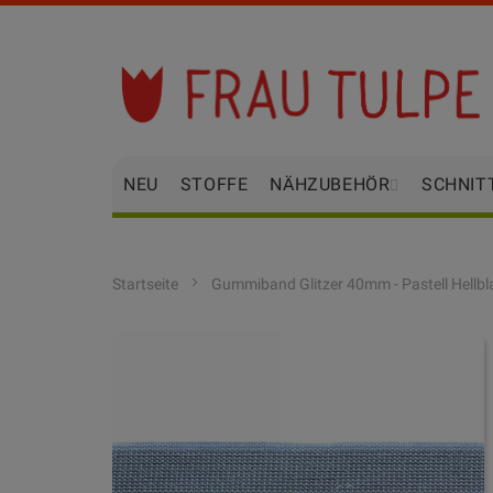
Zum
Inhalt
springen
NEU
STOFFE
NÄHZUBEHÖR
SCHNIT
Startseite
Gummiband Glitzer 40mm - Pastell Hellbl
Zum
Ende
der
Bildgalerie
springen