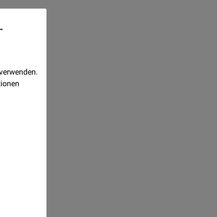
-
 verwenden.
tionen
und
Realisiert