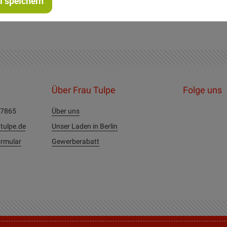
 speichern
Über Frau Tulpe
Folge uns
27865
Über uns
tulpe.de
Unser Laden in Berlin
rmular
Gewerberabatt