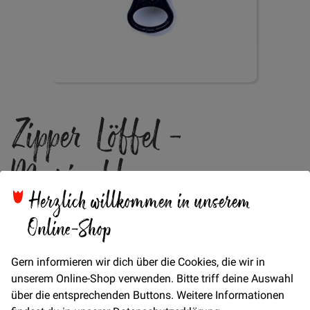
Zum
Zipper Löffel -
Anfang
der
Bildgalerie
Marineblau
springen
Herzlich willkommen in unserem
Online-Shop
Passend für unsere Endlos Reißverschlüsse
Verfügbarkeit
Auf Lager
Gern informieren wir dich über die Cookies, die wir in
STÜCK
unserem Online-Shop verwenden. Bitte triff deine Auswahl
über die entsprechenden Buttons. Weitere Informationen
0,60 €
Menge