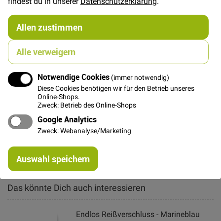
findest du in unserer
Datenschutzerklärung
.
Allen zustimmen
In den Warenkorb
Alle verweigern
Notwendige Cookies
(immer notwendig)
Diese Cookies benötigen wir für den Betrieb unseres
Details
Online-Shops.
Zweck: Betrieb des Online-Shops
Zipper mit Löffelgriff für Endlos Reißverschlüsse mit
Google Analytics
6mm Spirale, marine
Zweck: Webanalyse/Marketing
Weitere Informationen
Re
Auswahl speichern
mi
Or
Das könnte Dich auch interessieren
Endlos Reißverschluss - Marineblau