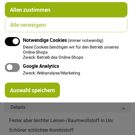
€/Meter
(Freie Eingabe)
gruppiertes
Allen zustimmen
22,00 €
Produkt
Alle verweigern
FAT QUARTER
(ca. 50 x 55 cm)
Notwendige Cookies
(immer notwendig)
6,00 €
Diese Cookies benötigen wir für den Betrieb unseres
Online-Shops.
Zweck: Betrieb des Online-Shops
Google Analytics
In den Warenkorb
Zweck: Webanalyse/Marketing
Re
Auswahl speichern
mi
Or
Details
Fester aber leichter Leinen-/Baumwollstoff in Uni.
Schöner schlichter Kombistoff.