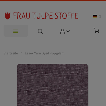
Zum
Inhalt
Startseite
Essex Yarn Dyed - Eggplant
springen
Zum
Ende
der
Bildgalerie
springen