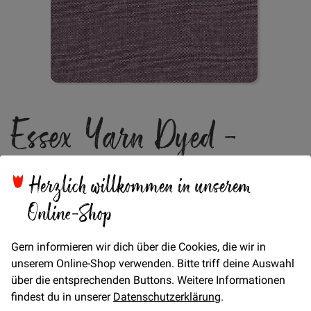
Zum
Essex Yarn Dyed -
Anfang
der
Bildgalerie
Eggplant
springen
Herzlich willkommen in unserem
Online-Shop
Gern informieren wir dich über die Cookies, die wir in
Verfügbarkeit
Auf Lager
unserem Online-Shop verwenden. Bitte triff deine Auswahl
über die entsprechenden Buttons. Weitere Informationen
Artikel
findest du in unserer
Datenschutzerklärung
.
für