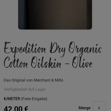
Zum
Expedition Dry Organic
Anfang
der
Bildgalerie
Cotton Oilskin - Olive
springen
Das Original von Merchant & Mills
Verfügbarkeit
Auf Lager
€/METER
(Freie Eingabe)
42,00 €
Menge