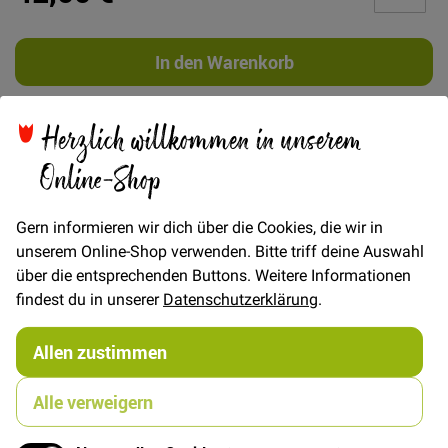
In den Warenkorb
Herzlich willkommen in unserem
Online-Shop
Details
Gern informieren wir dich über die Cookies, die wir in
Merchant & Mills Expedition Dry Organic Cotton Oilskin
unserem Online-Shop verwenden. Bitte triff deine Auswahl
- Feinste Bio Qualität aus Großbritannien.
über die entsprechenden Buttons. Weitere Informationen
Expedition Dry Organic Cotton Oilskin ist sehr schwer
findest du in unserer
Datenschutzerklärung
.
und grob, perfect für Taschen die Stand und Canvas
Optik haben sollen.
Allen zustimmen
Dry Oilskin ist ein durch Wachsbehandlung
wasserabweisender Canvas und ist sehr hochwertig
Alle verweigern
verarbeitet.
Die Dry Finish Verarbeitung zeigt sich durch den