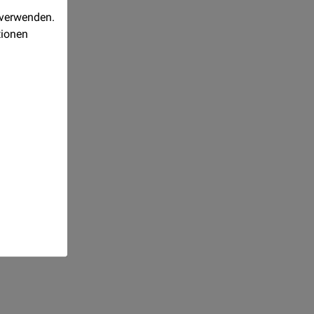
 verwenden.
tionen
Realisiert
mit
Orejime