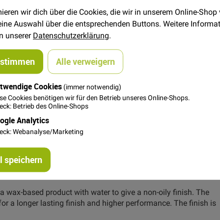
ieren wir dich über die Cookies, die wir in unserem Online-Shop
 deine Auswahl über die entsprechenden Buttons. Weitere Informa
sserabweisender Canvas und ist sehr hochwertig verarbeitet.
in unserer
Datenschutzerklärung
.
den matten, edlen Glanz und den geschmeidigen Griff. Die
 vegan.
ustimmen
Alle verweigern
 Jacken.
twendige Cookies
(immer notwendig)
se Cookies benötigen wir für den Betrieb unseres Online-Shops.
ck: Betrieb des Online-Shops
ste Jeansnadel.
ogle Analytics
eck: Webanalyse/Marketing
 speichern
a wax-based product with water to give a non-oily finish. The
for a longer lasting finish and higher performance. The finish is