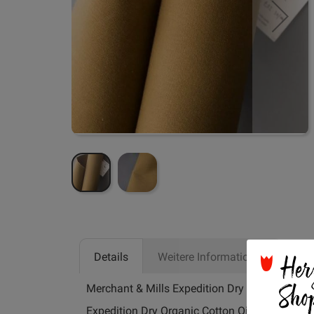
Zum
Anfang
der
Her
Bildgalerie
Details
Weitere Informationen
springen
Sho
Merchant & Mills Expedition Dry Organic Cotton
Expedition Dry Organic Cotton Oilskin ist seh