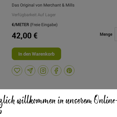
Das Original von Merchant & Mills
Verfügbarkeit
Auf Lager
€/METER
(Freie Eingabe)
42,00 €
Menge
In den Warenkorb
zlich willkommen in unserem Online
p
 Oilskin - Feinste Bio Qualität aus Großbritannien.
r schwer und grob, perfect für Taschen die Stand und Canvas Opt