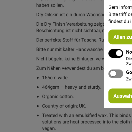
haben sollen.
Gern inform
Bitte triff
Dry Oilskin ist ein durch Wachsbehandlung wa
findest du 
Die Dry Finish Verarbeitung zeigt sich durch 
Beschichtung ist nicht sichtbar, natürlich und
Allen z
Der perfekte Stoff für Tasche, Rucksäcke und
Bitte nur mit kalter Handwäsche waschen!
No
Nicht bügeln, keine Einlagen verwenden.
Die
Zwe
Zum Nähen verwendest du am besten die dick
Go
155cm wide.
Zw
464gsm – heavy and sturdy.
Auswahl
Organic cotton.
Country of origin; UK.
Treated with an emulsified wax. This binds 
solutions are heat-processed into the cloth 
vegan.