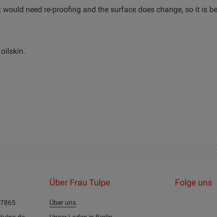
 would need re-proofing and the surface does change, so it is be
oilskin.
Über Frau Tulpe
Folge uns
27865
Über uns
tulpe.de
Unser Laden in Berlin