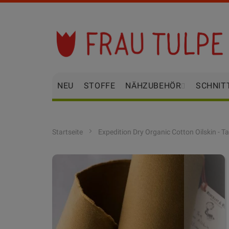
Zum
Inhalt
springen
NEU
STOFFE
NÄHZUBEHÖR
SCHNIT
Startseite
Expedition Dry Organic Cotton Oilskin - T
Zum
Ende
der
Bildgalerie
springen