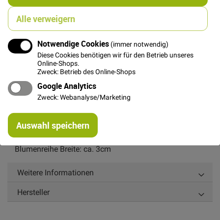
In den Warenkorb
Alle verweigern
Notwendige Cookies
(immer notwendig)
Diese Cookies benötigen wir für den Betrieb unseres
Online-Shops.
Details
Zweck: Betrieb des Online-Shops
Google Analytics
Besonderer Baumwollstoff mit kontrastreicher Webung
Zweck: Webanalyse/Marketing
von FABLEISM aus der Kollektion "Fine & Dandy". Der
Stoff ist garngefärbt und eingewebte Muster ist sehr
Re
dekorativ. Für Bekleidung, Patchwork und Home
Auswahl speichern
mi
Dekoration bestens geeignet!
Or
Blumenreihe Breite: ca. 3cm
Weitere Informationen
Hersteller