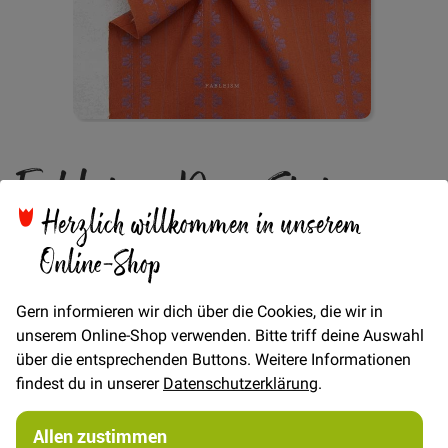
Zum
Fableism Deco Stripe -
Anfang
der
Bildgalerie
Herzlich willkommen in unserem
Spice
springen
Online-Shop
Verfügbarkeit
Auf Lager
Gern informieren wir dich über die Cookies, die wir in
unserem Online-Shop verwenden. Bitte triff deine Auswahl
€/METER
(Freie Eingabe)
über die entsprechenden Buttons. Weitere Informationen
27,00 €
Menge
findest du in unserer
Datenschutzerklärung
.
Allen zustimmen