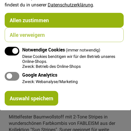
€/Meter
(Freie Eingabe)
findest du in unserer
Datenschutzerklärung
.
gruppiertes
23,50 €
Produkt
Allen zustimmen
FAT QUARTER
(ca. 50 x 55 cm)
Alle verweigern
6,00 €
Notwendige Cookies
(immer notwendig)
Diese Cookies benötigen wir für den Betrieb unseres
Online-Shops.
In den Warenkorb
Zweck: Betrieb des Online-Shops
Google Analytics
Zweck: Webanalyse/Marketing
Re
Auswahl speichern
mi
Details
Or
Mittelfester Baumwollstoff mit 2-Tone Stripes in
wunderschönen Farbkombis von FABLEISM aus der
Kollektion "Sun Stripes". Super geeignet für weite