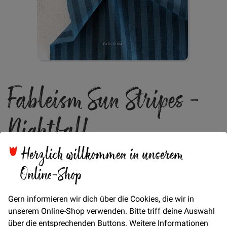
Zum
Fableism Sun Stripes -
Anfang
der
Bildgalerie
Nightfall
springen
Herzlich willkommen in unserem
Fableism 2-Ton Stripes in wunderschönen Farbkombis
Online-Shop
Verfügbarkeit
Auf Lager
Gern informieren wir dich über die Cookies, die wir in
unserem Online-Shop verwenden. Bitte triff deine Auswahl
Artikel
über die entsprechenden Buttons. Weitere Informationen
für