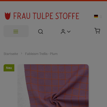
Zum
Inhalt
Startseite
Fableism Trellis - Plum
springen
Zum
Neu
Ende
der
Bildgalerie
springen