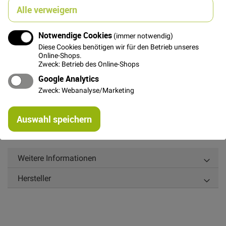
Alle verweigern
Notwendige Cookies
(immer notwendig)
Details
Diese Cookies benötigen wir für den Betrieb unseres
Online-Shops.
Besonderer Baumwollstoff mit harmonischen Karos
Zweck: Betrieb des Online-Shops
von FABLEISM aus der Kollektion "Fine & Dandy". Der
Google Analytics
Stoff ist garngefärbt und die wunderschönen Farben
Zweck: Webanalyse/Marketing
treffen sich in der gesamten Kollektion wieder. Für
Bekleidung, Patchwork und Home Dekoration bestens
Re
geeignet!
Auswahl speichern
mi
Or
Karogröße: ca. 2,5cm x 2,5cm
Weitere Informationen
Hersteller