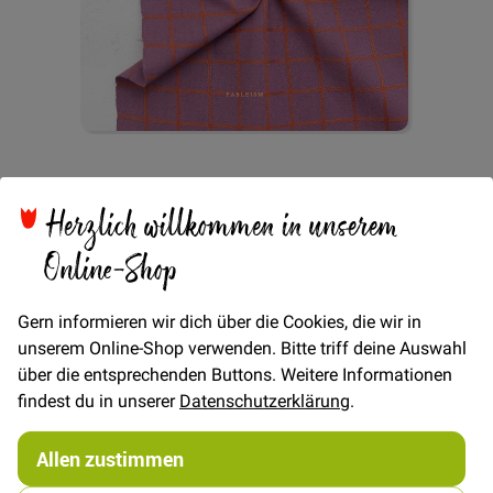
Zum
Fableism Trellis - Plum
Anfang
der
Herzlich willkommen in unserem
Bildgalerie
springen
Online-Shop
Verfügbarkeit
Auf Lager
€/METER
(Freie Eingabe)
Gern informieren wir dich über die Cookies, die wir in
unserem Online-Shop verwenden. Bitte triff deine Auswahl
24,00 €
Menge
über die entsprechenden Buttons. Weitere Informationen
findest du in unserer
Datenschutzerklärung
.
In den Warenkorb
Allen zustimmen