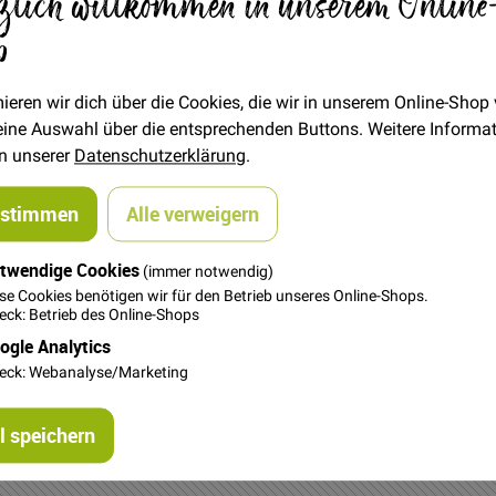
zlich willkommen in unserem Online
23,50 €
p
Menge
ieren wir dich über die Cookies, die wir in unserem Online-Shop
In den Warenkorb
 deine Auswahl über die entsprechenden Buttons. Weitere Informa
in unserer
Datenschutzerklärung
.
ustimmen
Alle verweigern
twendige Cookies
(immer notwendig)
se Cookies benötigen wir für den Betrieb unseres Online-Shops.
ck: Betrieb des Online-Shops
 Dadurch hält er schön warm und ist besonders kuschelig. Dieser
ogle Analytics
ickkleider und auch Kinderbekleidung geeignet.
eck: Webanalyse/Marketing
 speichern