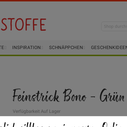
TE
INSPIRATION
SCHNÄPPCHEN
GESCHENKIDEE
Feinstrick Bono - Grün
Verfügbarkeit
Auf Lager
€/METER
(Freie Eingabe)