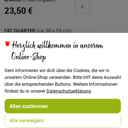
gruppiertes
23,50 €
Produkt
FAT QUARTER
(ca. 50 x 55 cm)
7,00 €
Herzlich willkommen in unserem
Online-Shop
In den Warenkorb
Gern informieren wir dich über die Cookies, die wir in
unserem Online-Shop verwenden. Bitte triff deine Auswahl
über die entsprechenden Buttons. Weitere Informationen
findest du in unserer
Datenschutzerklärung
.
Details
Allen zustimmen
Japanischer Baumwollstoff mit leichtem Glanz und
besonderer Webstruktur. Die großflächigen
Alle verweigern
Blütenmotive werden mit Golddruckdetails betont!