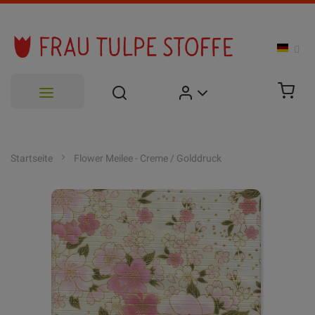
Zum
Inhalt
Startseite
Flower Meilee - Creme / Golddruck
springen
Zum
Ende
der
Bildgalerie
springen