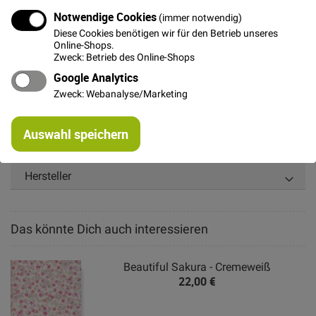
Die größte Blüte ist ca. 8cm x 8m groß
Notwendige Cookies
(immer notwendig)
Diese Cookies benötigen wir für den Betrieb unseres
Rapport ca. 30cm
Online-Shops.
Zweck: Betrieb des Online-Shops
Der Golddruck bleibt am besten erhalten, wenn das
fertige Stück auf Links und bei maximal 30°
Google Analytics
gewaschen wird.
Zweck: Webanalyse/Marketing
Re
Auswahl speichern
mi
Weitere Informationen
Or
Hersteller
Das könnte Dich auch interessieren
Beautiful Sakura - Cremeweiß
22,00 €