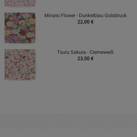
Minato Flower - Dunkelblau Golddruck
22,00 €
Tsuru Sakura - Cremeweiß
23,50 €