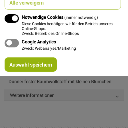
Alle verweigern
5,00 €
Notwendige Cookies
(immer notwendig)
Diese Cookies benötigen wir für den Betrieb unseres
Online-Shops.
In den Warenkorb
Zweck: Betrieb des Online-Shops
Google Analytics
Zweck: Webanalyse/Marketing
Re
Auswahl speichern
mi
Details
Or
Dünner fester Baumwollstoff mit kleinen Blümchen
Weitere Informationen