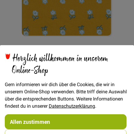
Zum
Flower Sweet - Gelb
Anfang
Herzlich willkommen in unserem
der
Bildgalerie
Online-Shop
springen
Verfügbarkeit
Auf Lager
Gern informieren wir dich über die Cookies, die wir in
unserem Online-Shop verwenden. Bitte triff deine Auswahl
Artikel
über die entsprechenden Buttons. Weitere Informationen
für
€/Meter
(Freie Eingabe)
findest du in unserer
Datenschutzerklärung
.
gruppiertes
10,00 €
Produkt
15,00 €
Allen zustimmen
FAT QUARTER
(ca. 50 x 55 cm)