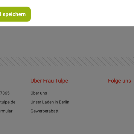
Kinder-Accessoires, Kissen, Applikationen, Puppenkleidung und 
 speichern
m Einzelkauf!
Über Frau Tulpe
Folge uns
27865
Über uns
tulpe.de
Unser Laden in Berlin
rmular
Gewerberabatt