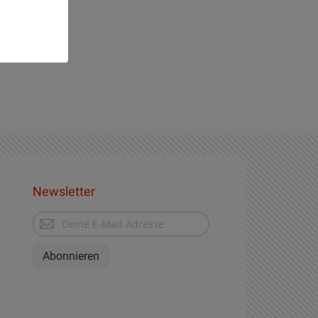
und
Realisiert
mit
Orejime
Newsletter
Melden
Sie
sich
Abonnieren
für
unseren
Newsletter
an: