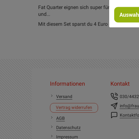
Fat Quarter eignen sich super für Patchwork, 
und...
Auswahl
Mit diesem Set sparst du 4 Euro gegenüber de
Informationen
Kontakt
Versand
030/443
info@frau
Vertrag widerrufen
Kontaktfo
AGB
Datenschutz
Impressum