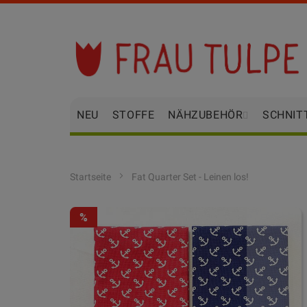
Zum
Inhalt
springen
NEU
STOFFE
NÄHZUBEHÖR
SCHNIT
Startseite
Fat Quarter Set - Leinen los!
Zum
-20%
Ende
der
Bildgalerie
springen