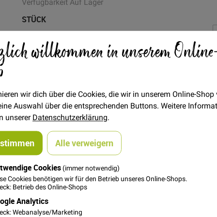
Verfügbarkeit
Auf Lager
STÜCK
16,00 €
Menge
zlich willkommen in unserem Online
20,00 €
p
In den Warenkorb
ieren wir dich über die Cookies, die wir in unserem Online-Shop
 deine Auswahl über die entsprechenden Buttons. Weitere Informa
in unserer
Datenschutzerklärung
.
ustimmen
Alle verweigern
twendige Cookies
(immer notwendig)
se Cookies benötigen wir für den Betrieb unseres Online-Shops.
Klassiker als Fat Quarter (Maße ca. 50 x 55 cm pro Stück)
ck: Betrieb des Online-Shops
ogle Analytics
R ANKER" in folgenden Farben: ROT, DUNKELBLAU, WEISS und
eck: Webanalyse/Marketing