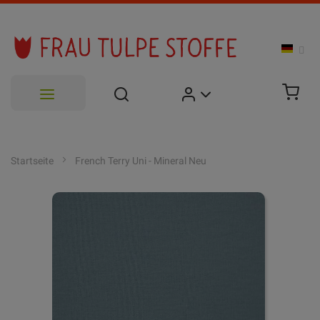
Zum
Inhalt
Startseite
French Terry Uni - Mineral Neu
springen
Zum
Ende
der
Bildgalerie
springen