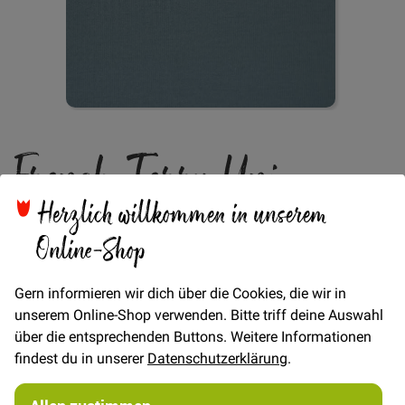
Zum
French Terry Uni -
Anfang
der
Bildgalerie
Mineral Neu
Herzlich willkommen in unserem
springen
Online-Shop
Verfügbarkeit
Auf Lager
Gern informieren wir dich über die Cookies, die wir in
€/METER
(Freie Eingabe)
unserem Online-Shop verwenden. Bitte triff deine Auswahl
über die entsprechenden Buttons. Weitere Informationen
15,00 €
Menge
findest du in unserer
Datenschutzerklärung
.