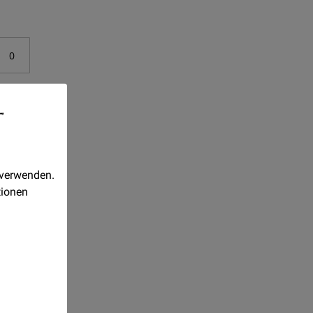
-
 verwenden.
tionen
 wenn