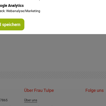
ogle Analytics
eck: Webanalyse/Marketing
 speichern
Über Frau Tulpe
Folge uns
27865
Über uns