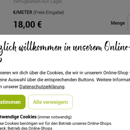
Verfügbarkeit
Auf Lager
€/METER
(Freie Eingabe)
18,00 €
Menge
zlich willkommen in unserem Online
In den Warenkorb
p
ieren wir dich über die Cookies, die wir in unserem Online-Shop
 deine Auswahl über die entsprechenden Buttons. Weitere Informa
in unserer
Datenschutzerklärung
.
steller
ustimmen
Alle verweigern
 und schwerem Fall. French Terry ist genau der richtige Stoff,
twendige Cookies
(immer notwendig)
0 geprüft.
se Cookies benötigen wir für den Betrieb unseres Online-Shops.
ck: Betrieb des Online-Shops