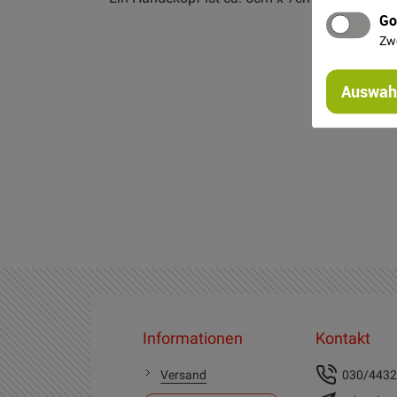
Go
Zw
Auswahl
Informationen
Kontakt
Versand
030/443