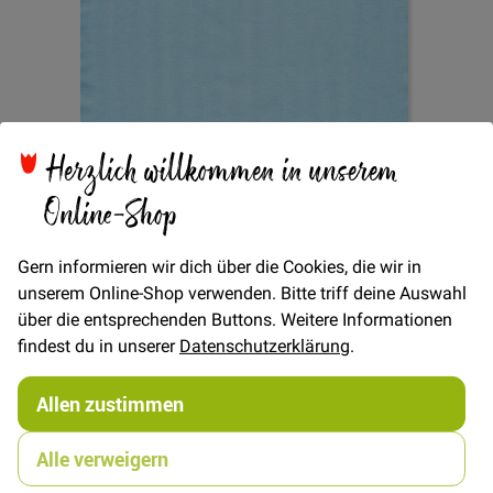
Zum
Herzlich willkommen in unserem
Futterstoff Venezia -
Anfang
Online-Shop
der
Bildgalerie
Helltürkis
springen
Gern informieren wir dich über die Cookies, die wir in
unserem Online-Shop verwenden. Bitte triff deine Auswahl
über die entsprechenden Buttons. Weitere Informationen
Verfügbarkeit
Auf Lager
findest du in unserer
Datenschutzerklärung
.
€/METER
(Freie Eingabe)
Allen zustimmen
13,00 €
Menge
Alle verweigern