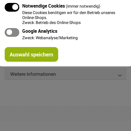
In den Warenkorb
Notwendige Cookies
(immer notwendig)
Diese Cookies benötigen wir für den Betrieb unseres
Online-Shops.
Zweck: Betrieb des Online-Shops
Google Analytics
Zweck: Webanalyse/Marketing
Details
Re
Der Futterstoff Venezia ist antistatisch und ein sehr
Auswahl speichern
mi
hochwertiges Futter für Röcke, Jacken und Mäntel
Or
Weitere Informationen