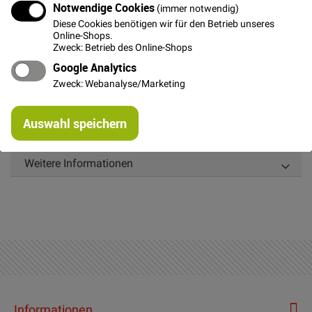
Notwendige Cookies
(immer notwendig)
verfügbar ist
Diese Cookies benötigen wir für den Betrieb unseres
Online-Shops.
Zweck: Betrieb des Online-Shops
Google Analytics
Details
Zweck: Webanalyse/Marketing
Re
Der Futterstoff Venezia ist antistatisch, sehr
Auswahl speichern
mi
hochwertiges Futter für Röcke, Jacken und Mäntel
Or
Weitere Informationen
Informationen