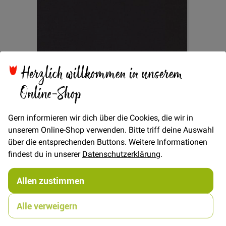
Herzlich willkommen in unserem
Zum
Futterstoff Venezia -
Anfang
Online-Shop
der
Bildgalerie
Schwarz
springen
Gern informieren wir dich über die Cookies, die wir in
unserem Online-Shop verwenden. Bitte triff deine Auswahl
über die entsprechenden Buttons. Weitere Informationen
findest du in unserer
Datenschutzerklärung
.
Verfügbarkeit
Nicht lieferbar
Allen zustimmen
13,00 €
Alle verweigern
Bitte benachrichtigt mich per E-Mail wenn der Artikel wieder