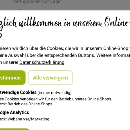
Verfügbarkeit
Auf Lager
STÜCK
zlich willkommen in unserem Online
4,95 €
Menge
p
In den Warenkorb
ieren wir dich über die Cookies, die wir in unserem Online-Shop
 deine Auswahl über die entsprechenden Buttons. Weitere Informa
in unserer
Datenschutzerklärung
.
ustimmen
Alle verweigern
twendige Cookies
(immer notwendig)
se Cookies benötigen wir für den Betrieb unseres Online-Shops.
. Wenn du dir nicht sicher bist, ob die ausgewählte Garnfarb
ck: Betrieb des Online-Shops
 einfach einen Kommentar am Ender deiner Bestellung, zu welc
ogle Analytics
e an. Der Gütermann creativ Allesnäher ist der richtige Nähfaden
eck: Webanalyse/Marketing
rragend zum Nähen mit der Nähmaschine und von Hand, unabhäng
nsprüchen gerecht. Waschbar bis 95° Grad, trocknergeeignet,