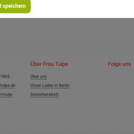
 speichern
ke: Universalnadel NM 70-90 Garnstärke 100
Über Frau Tulpe
Folge uns
27865
Über uns
tulpe.de
Unser Laden in Berlin
rmular
Gewerberabatt