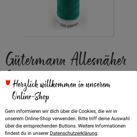
Zum
Gütermann Allesnäher
Anfang
der
Bildgalerie
Col. 189
springen
Herzlich willkommen in unserem
Online-Shop
Verfügbarkeit
Auf Lager
STÜCK
Gern informieren wir dich über die Cookies, die wir in
4,95 €
Menge
unserem Online-Shop verwenden. Bitte triff deine Auswahl
über die entsprechenden Buttons. Weitere Informationen
findest du in unserer
Datenschutzerklärung
.