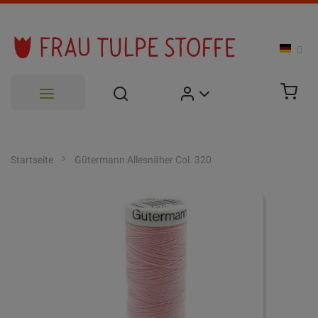
Zum
Inhalt
Startseite
Gütermann Allesnäher Col. 320
springen
Zum
Ende
der
Bildgalerie
springen