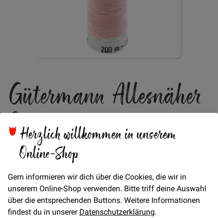
Zum
Gütermann Allesnäher
Anfang
der
Bildgalerie
Col. 320
springen
Herzlich willkommen in unserem
Online-Shop
Verfügbarkeit
Auf Lager
STÜCK
Gern informieren wir dich über die Cookies, die wir in
4,95 €
Menge
unserem Online-Shop verwenden. Bitte triff deine Auswahl
über die entsprechenden Buttons. Weitere Informationen
findest du in unserer
Datenschutzerklärung
.