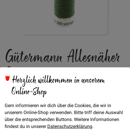
Zum
Gütermann Allesnäher
Anfang
der
Bildgalerie
Col. 561
springen
Herzlich willkommen in unserem
Online-Shop
Verfügbarkeit
Auf Lager
STÜCK
Gern informieren wir dich über die Cookies, die wir in
4,95 €
Menge
unserem Online-Shop verwenden. Bitte triff deine Auswahl
über die entsprechenden Buttons. Weitere Informationen
findest du in unserer
Datenschutzerklärung
.