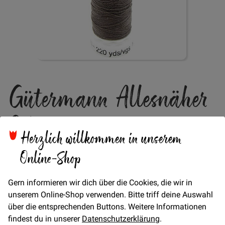
Zum
Gütermann Allesnäher
Anfang
der
Bildgalerie
Col. 635
springen
Herzlich willkommen in unserem
Online-Shop
Verfügbarkeit
Auf Lager
STÜCK
Gern informieren wir dich über die Cookies, die wir in
4,95 €
Menge
unserem Online-Shop verwenden. Bitte triff deine Auswahl
über die entsprechenden Buttons. Weitere Informationen
findest du in unserer
Datenschutzerklärung
.