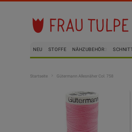
Zum
Inhalt
springen
NEU
STOFFE
NÄHZUBEHÖR
SCHNIT
Startseite
Gütermann Allesnäher Col. 758
Zum
Ende
der
Bildgalerie
springen