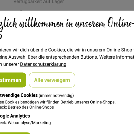
Verfügbarkeit
Auf Lager
STÜCK
zlich willkommen in unserem Online
4,95 €
Menge
p
In den Warenkorb
ieren wir dich über die Cookies, die wir in unserem Online-Shop
 deine Auswahl über die entsprechenden Buttons. Weitere Informa
in unserer
Datenschutzerklärung
.
ustimmen
Alle verweigern
twendige Cookies
(immer notwendig)
se Cookies benötigen wir für den Betrieb unseres Online-Shops.
. Wenn du dir nicht sicher bist, ob die ausgewählte Garnfarb
ck: Betrieb des Online-Shops
 einfach einen Kommentar am Ender deiner Bestellung, zu welc
ogle Analytics
e an. Der Gütermann creativ Allesnäher ist der richtige Nähfaden
eck: Webanalyse/Marketing
rragend zum Nähen mit der Nähmaschine und von Hand, unabhäng
nsprüchen gerecht. Waschbar bis 95° Grad, trocknergeeignet,