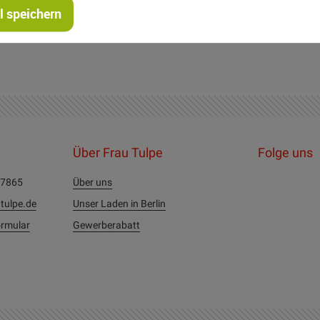
 speichern
ke: Universalnadel NM 70-90 Garnstärke 100
Über Frau Tulpe
Folge uns
27865
Über uns
tulpe.de
Unser Laden in Berlin
rmular
Gewerberabatt