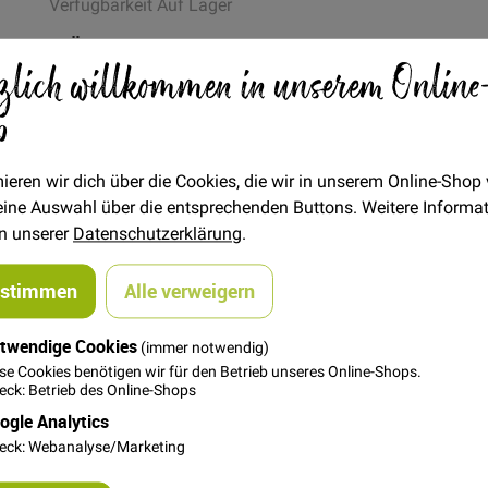
Verfügbarkeit
Auf Lager
STÜCK
zlich willkommen in unserem Online
4,95 €
Menge
p
In den Warenkorb
ieren wir dich über die Cookies, die wir in unserem Online-Shop
 deine Auswahl über die entsprechenden Buttons. Weitere Informa
in unserer
Datenschutzerklärung
.
ustimmen
Alle verweigern
twendige Cookies
(immer notwendig)
se Cookies benötigen wir für den Betrieb unseres Online-Shops.
. Wenn du dir nicht sicher bist, ob die ausgewählte Garnfarb
ck: Betrieb des Online-Shops
 einfach einen Kommentar am Ender deiner Bestellung, zu welc
ogle Analytics
e an. Der Gütermann creativ Allesnäher ist der richtige Nähfaden
eck: Webanalyse/Marketing
rragend zum Nähen mit der Nähmaschine und von Hand, unabhäng
nsprüchen gerecht. Waschbar bis 95° Grad, trocknergeeignet,