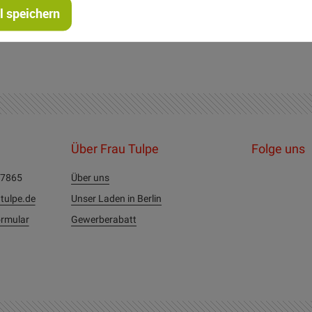
 speichern
ke: Universalnadel NM 70-90 Garnstärke 100
Über Frau Tulpe
Folge uns
27865
Über uns
tulpe.de
Unser Laden in Berlin
rmular
Gewerberabatt