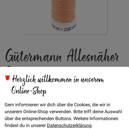
Zum
Gütermann Allesnäher
Anfang
der
Bildgalerie
Col. 586
springen
Herzlich willkommen in unserem
Online-Shop
Verfügbarkeit
Auf Lager
STÜCK
Gern informieren wir dich über die Cookies, die wir in
4,95 €
Menge
unserem Online-Shop verwenden. Bitte triff deine Auswahl
über die entsprechenden Buttons. Weitere Informationen
findest du in unserer
Datenschutzerklärung
.