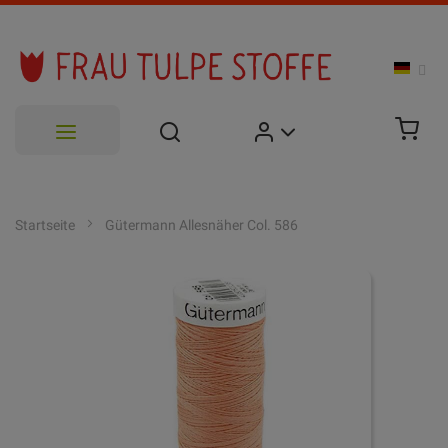
Zum
Inhalt
Startseite
Gütermann Allesnäher Col. 586
springen
Zum
Ende
der
Bildgalerie
springen