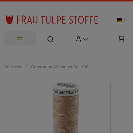
Zum
Inhalt
Startseite
Gütermann Allesnäher Col. 198
springen
Zum
Ende
der
Bildgalerie
springen