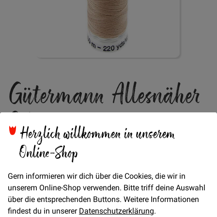
Zum
Gütermann Allesnäher
Anfang
der
Bildgalerie
Col. 198
springen
Herzlich willkommen in unserem
Online-Shop
Verfügbarkeit
Auf Lager
STÜCK
Gern informieren wir dich über die Cookies, die wir in
4,95 €
Menge
unserem Online-Shop verwenden. Bitte triff deine Auswahl
über die entsprechenden Buttons. Weitere Informationen
findest du in unserer
Datenschutzerklärung
.