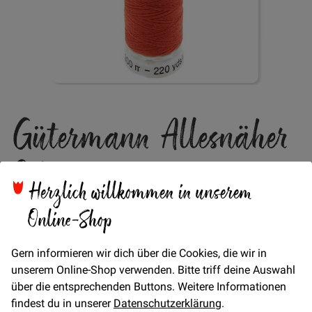
Zum
Gütermann Allesnäher
Anfang
der
Bildgalerie
Col. 589
springen
Herzlich willkommen in unserem
Online-Shop
Verfügbarkeit
Auf Lager
STÜCK
Gern informieren wir dich über die Cookies, die wir in
4,95 €
Menge
unserem Online-Shop verwenden. Bitte triff deine Auswahl
über die entsprechenden Buttons. Weitere Informationen
findest du in unserer
Datenschutzerklärung
.