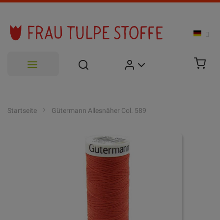
Zum
Inhalt
Startseite
Gütermann Allesnäher Col. 589
springen
Zum
Ende
der
Bildgalerie
springen