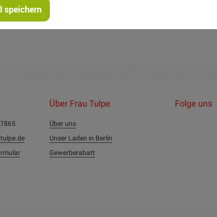
 speichern
lnadel NM 100-120 Garnstärke 30
Über Frau Tulpe
Folge uns
27865
Über uns
tulpe.de
Unser Laden in Berlin
rmular
Gewerberabatt