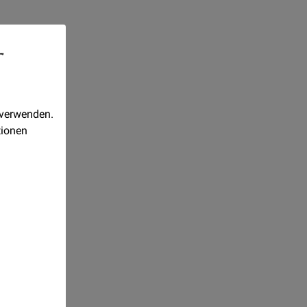
-
 verwenden.
tionen
arbe
 soll
cht-
fe 3