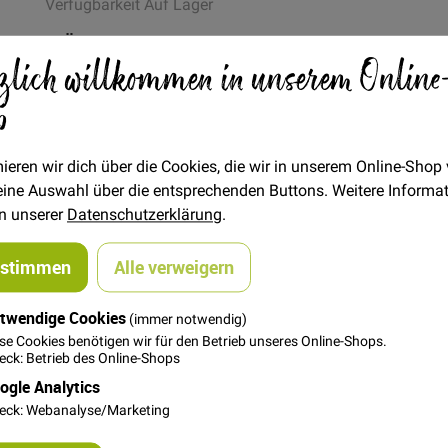
Verfügbarkeit
Auf Lager
STÜCK
zlich willkommen in unserem Online
3,55 €
Menge
p
In den Warenkorb
ieren wir dich über die Cookies, die wir in unserem Online-Shop
 deine Auswahl über die entsprechenden Buttons. Weitere Informa
in unserer
Datenschutzerklärung
.
ustimmen
Alle verweigern
twendige Cookies
(immer notwendig)
se Cookies benötigen wir für den Betrieb unseres Online-Shops.
n Gütermann Du bist Dir nicht sicher, ob die ausgewählte Garnf
ck: Betrieb des Online-Shops
hreib uns einfach eine kurze Email, zu welchem Stoff es passen
ogle Analytics
aden eignet sich für Zierstiche, Steppnähte und handgenähte
eck: Webanalyse/Marketing
en Glanz und ist weich und geschmeidig. Er ist außerdem noch li
 und dehnbar. Waschbar bis 95° Grad, trocknergeeignet, Bügelstu