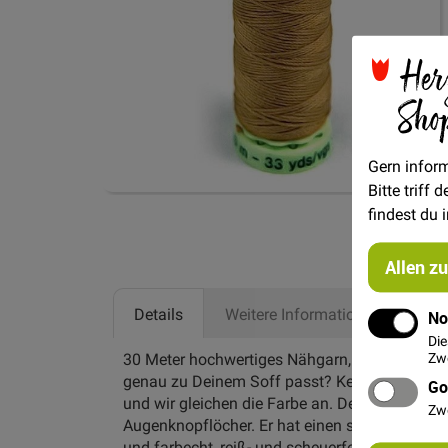
Her
Sho
Gern inform
Bitte triff
Zum
findest du 
Anfang
der
Allen z
Bildgalerie
springen
Details
Weitere Informationen
No
Die
30 Meter hochwertiges Nähgarn, Zierstichfade
Zwe
genau zu Deinem Soff passt? Kein Problem, sc
Go
und wir gleichen die Farbe an. Der Zierstichf
Zw
Augenknopflöcher. Er hat einen seidenähnlich
und farbecht, reiß- und scheuerfest, elastisch