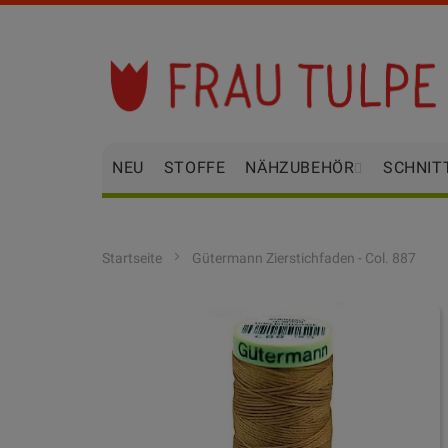
Zum
Inhalt
springen
NEU
STOFFE
NÄHZUBEHÖR
SCHNIT
Startseite
Gütermann Zierstichfaden - Col. 887
Zum
Ende
der
Bildgalerie
springen