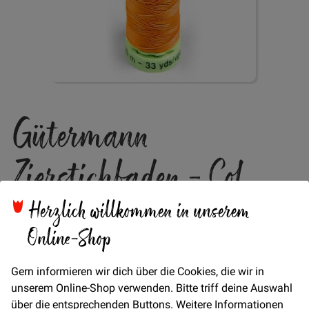
Zum
Gütermann
Anfang
der
Bildgalerie
Zierstichfaden - Col.
springen
350
Herzlich willkommen in unserem
Online-Shop
Verfügbarkeit
Auf Lager
Gern informieren wir dich über die Cookies, die wir in
STÜCK
unserem Online-Shop verwenden. Bitte triff deine Auswahl
3,55 €
über die entsprechenden Buttons. Weitere Informationen
Menge