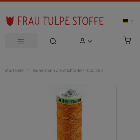
Zum
Inhalt
Startseite
Gütermann Zierstichfaden - Col. 350
springen
Zum
Ende
der
Bildgalerie
springen