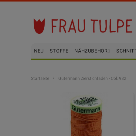
Zum
Inhalt
springen
NEU
STOFFE
NÄHZUBEHÖR
SCHNIT
Startseite
Gütermann Zierstichfaden - Col. 982
Zum
Ende
der
Bildgalerie
springen