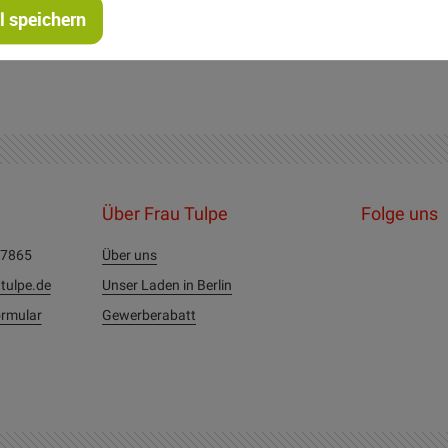
 speichern
lnadel NM 100-120 Garnstärke 30
Über Frau Tulpe
Folge uns
27865
Über uns
tulpe.de
Unser Laden in Berlin
rmular
Gewerberabatt