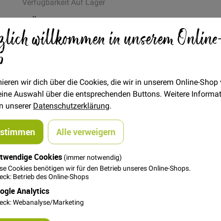
Verfügbarkeit
Auf Lager
STÜCK
zlich willkommen in unserem Online
3,55 €
Menge
p
In den Warenkorb
ieren wir dich über die Cookies, die wir in unserem Online-Shop
 deine Auswahl über die entsprechenden Buttons. Weitere Informa
in unserer
Datenschutzerklärung
.
ustimmen
Alle verweigern
twendige Cookies
(immer notwendig)
se Cookies benötigen wir für den Betrieb unseres Online-Shops.
n Gütermann Du bist Dir nicht sicher, ob die ausgewählte Garnf
ck: Betrieb des Online-Shops
hreib uns einfach eine kurze Email, zu welchem Stoff es passen
ogle Analytics
aden eignet sich für Zierstiche, Steppnähte und handgenähte
eck: Webanalyse/Marketing
en Glanz und ist weich und geschmeidig. Er ist außerdem noch li
 und dehnbar. Waschbar bis 95° Grad, trocknergeeignet, Bügelstu