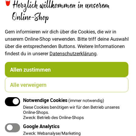
Herzlich willkommen in unserem
Online-Shop
In den Warenkorb
Gern informieren wir dich über die Cookies, die wir in
unserem Online-Shop verwenden. Bitte triff deine Auswahl
über die entsprechenden Buttons. Weitere Informationen
findest du in unserer
Datenschutzerklärung
.
Details
Allen zustimmen
Japanischer Baumwollstoff mit leichtem Glanz und
besonderer Webstruktur. Die großflächigen
Geishamotive werden mit Golddruckdetails betont!
Alle verweigern
Die größte Geisha ist ca. 9cm x 21m groß
Notwendige Cookies
(immer notwendig)
Rapport ca. 60cm
Diese Cookies benötigen wir für den Betrieb unseres
Der Golddruck bleibt am besten erhalten, wenn das
Online-Shops.
Zweck: Betrieb des Online-Shops
fertige Stück auf Links und bei maximal 30°
gewaschen wird.
Google Analytics
Zweck: Webanalyse/Marketing