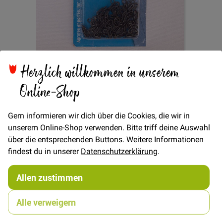
Herzlich willkommen in unserem
Zum
Haken & Augen -
Anfang
Online-Shop
der
Bildgalerie
Schwarz
springen
Gern informieren wir dich über die Cookies, die wir in
unserem Online-Shop verwenden. Bitte triff deine Auswahl
über die entsprechenden Buttons. Weitere Informationen
findest du in unserer
Datenschutzerklärung
.
Verfügbarkeit
Nicht lieferbar
Allen zustimmen
4,90 €
Alle verweigern
Bitte benachrichtigt mich per E-Mail wenn der Artikel wieder