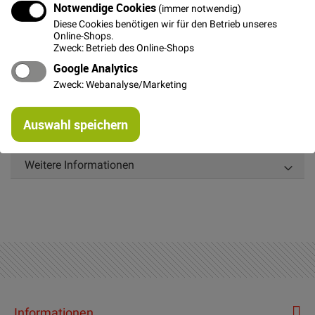
Notwendige Cookies
(immer notwendig)
verfügbar ist
Diese Cookies benötigen wir für den Betrieb unseres
Online-Shops.
Zweck: Betrieb des Online-Shops
Google Analytics
Details
Zweck: Webanalyse/Marketing
Re
35 Paar Haken & Augen Verschluss aus Metall Länge
Auswahl speichern
mi
Haken ca. 1cm, Länge Auge ca. 0,6cm
Or
Weitere Informationen
Informationen