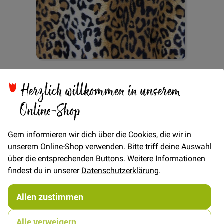
Zum
Kunstfell Tier Leopard -
Anfang
Herzlich willkommen in unserem
der
Bildgalerie
Online-Shop
Braun/Beige
springen
Gern informieren wir dich über die Cookies, die wir in
unserem Online-Shop verwenden. Bitte triff deine Auswahl
Verfügbarkeit
Auf Lager
über die entsprechenden Buttons. Weitere Informationen
findest du in unserer
Datenschutzerklärung
.
€/METER
(Freie Eingabe)
12,00 €
Menge
Allen zustimmen
Alle verweigern