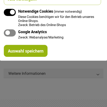
In den Warenkorb
Notwendige Cookies
(immer notwendig)
Diese Cookies benötigen wir für den Betrieb unseres
Online-Shops.
Zweck: Betrieb des Online-Shops
Google Analytics
Details
Zweck: Webanalyse/Marketing
Das weiche Kunstfell in Tier-Optik besteht aus
Re
Synthetik und ist prima geeignet für die nächste
Auswahl speichern
mi
Kostümparty oder ein paar schicke Sofakissen.
Or
Weitere Informationen