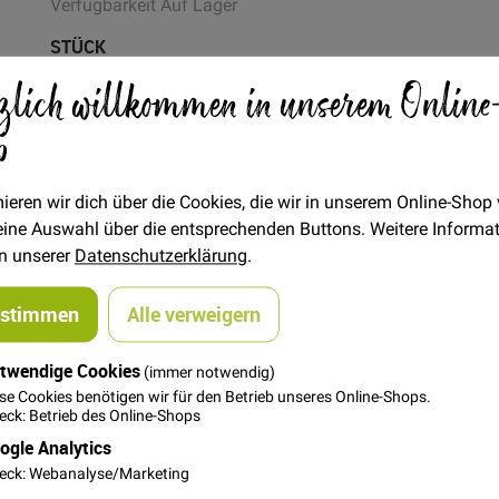
Verfügbarkeit
Auf Lager
STÜCK
zlich willkommen in unserem Online
1,80 €
Menge
p
In den Warenkorb
ieren wir dich über die Cookies, die wir in unserem Online-Shop
 deine Auswahl über die entsprechenden Buttons. Weitere Informa
in unserer
Datenschutzerklärung
.
ustimmen
Alle verweigern
twendige Cookies
(immer notwendig)
se Cookies benötigen wir für den Betrieb unseres Online-Shops.
st ein 6-fädiges Baumwoll-Stickgarn. Jeder der 6 Einzelfäden is
ck: Betrieb des Online-Shops
ogle Analytics
Straminstickerei und vielem mehr, wie z.B zur Herstellung von Qua
eck: Webanalyse/Marketing