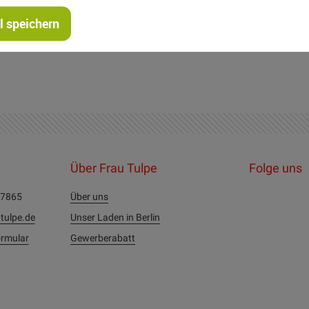
 speichern
Über Frau Tulpe
Folge uns
27865
Über uns
tulpe.de
Unser Laden in Berlin
rmular
Gewerberabatt