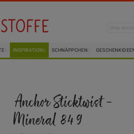
TE
INSPIRATION
SCHNÄPPCHEN
GESCHENKIDEE
Anchor Sticktwist -
Mineral 849