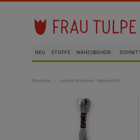
Zum
Inhalt
springen
NEU
STOFFE
NÄHZUBEHÖR
SCHNIT
Startseite
Anchor Sticktwist - Mineral 849
Zum
Ende
der
Bildgalerie
springen