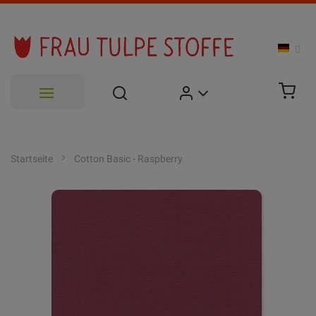
Zum
Inhalt
Startseite
Cotton Basic - Raspberry
springen
Zum
Ende
der
Bildgalerie
springen