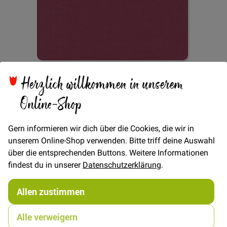
Zum
Herzlich willkommen in unserem
Cotton Basic -
Anfang
der
Online-Shop
Bildgalerie
Raspberry
springen
Gern informieren wir dich über die Cookies, die wir in
unserem Online-Shop verwenden. Bitte triff deine Auswahl
über die entsprechenden Buttons. Weitere Informationen
Verfügbarkeit
Auf Lager
findest du in unserer
Datenschutzerklärung
.
€/METER
(Freie Eingabe)
Allen zustimmen
10,00 €
Menge
Alle verweigern