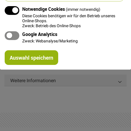
In den Warenkorb
Notwendige Cookies
(immer notwendig)
Diese Cookies benötigen wir für den Betrieb unseres
Online-Shops.
Zweck: Betrieb des Online-Shops
Google Analytics
Details
Zweck: Webanalyse/Marketing
Re
Die Cotton Basic Stoffe sind schlichte günstige Uni
Auswahl speichern
mi
Baumwollstoffe. Bitte mit ähnlichen Farben
Or
vorwaschen, denn Uni Stoffe könnten ausfärben...
Weitere Informationen