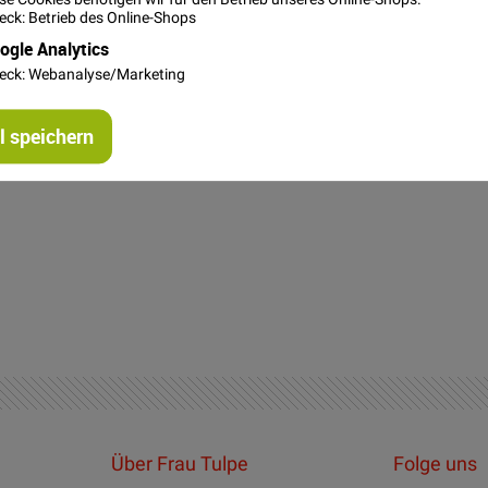
ck: Betrieb des Online-Shops
ogle Analytics
steller
eck: Webanalyse/Marketing
chen Motiven von Elena Amo by Moda Fabrics.
 speichern
Zuckerstange ist ca. 8cm x 5cm groß
Über Frau Tulpe
Folge uns