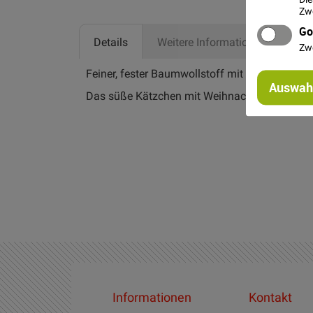
Zwe
Go
Details
Weitere Informationen
Her
Zw
Feiner, fester Baumwollstoff mit weihnachtli
Auswahl
Das süße Kätzchen mit Weihnachtsmütze und 
Informationen
Kontakt