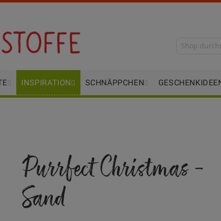
TE
INSPIRATION
SCHNÄPPCHEN
GESCHENKIDEE
Purrfect Christmas -
Sand