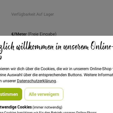
Verfügbarkeit
Auf Lager
Artikel
€/Meter
(Freie Eingabe)
für
zlich willkommen in unserem Online
23,50 €
gruppiertes
Produkt
p
FAT QUARTER
(ca. 50 x 55 cm)
7,00 €
ieren wir dich über die Cookies, die wir in unserem Online-Shop
 deine Auswahl über die entsprechenden Buttons. Weitere Informa
in unserer
Datenschutzerklärung
.
In den Warenkorb
ustimmen
Alle verweigern
twendige Cookies
(immer notwendig)
se Cookies benötigen wir für den Betrieb unseres Online-Shops.