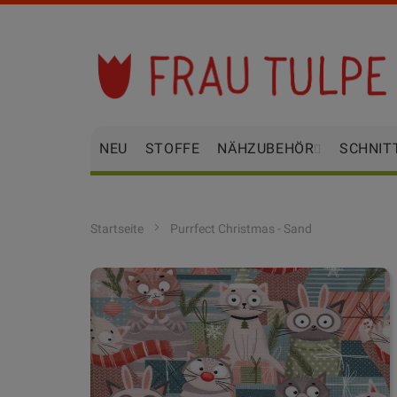
Zum
Inhalt
springen
NEU
STOFFE
NÄHZUBEHÖR
SCHNIT
Startseite
Purrfect Christmas - Sand
Zum
Ende
der
Bildgalerie
springen