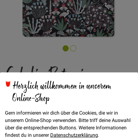
Zum
Gobelin Botanic
Anfang
der
Bildgalerie
Herzlich willkommen in unserem
Paradise Bird
springen
Online-Shop
Gern informieren wir dich über die Cookies, die wir in
Ausdrucksstarker Gobelinstoff mit großflächigem Muster
unserem Online-Shop verwenden. Bitte triff deine Auswahl
Verfügbarkeit
Auf Lager
über die entsprechenden Buttons. Weitere Informationen
findest du in unserer
Datenschutzerklärung
.
€/METER
(Freie Eingabe)