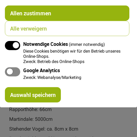
25,00 €
Menge
Allen zustimmen
Alle verweigern
In den Warenkorb
Notwendige Cookies
(immer notwendig)
Diese Cookies benötigen wir für den Betrieb unseres
Online-Shops.
Zweck: Betrieb des Online-Shops
Google Analytics
Details
Zweck: Webanalyse/Marketing
Schöner fester Gobelin Stoff mit großflächigem
Re
Muster. Dieser Stoff ist robust und bestens als
Auswahl speichern
mi
Bezugstoff und andere Dekoprojekte geeignet.
Or
Rapporthöhe: 66cm
Martindale: 5000cm
Stehender Vogel: ca. 8cm x 8cm