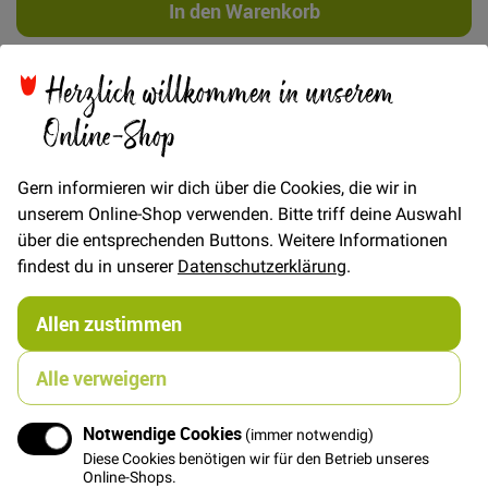
In den Warenkorb
Herzlich willkommen in unserem
Online-Shop
Details
Gern informieren wir dich über die Cookies, die wir in
Weicher TENCEL ™ Modal Jersey mit schwerem Fall
unserem Online-Shop verwenden. Bitte triff deine Auswahl
und leichtem Glanz
über die entsprechenden Buttons. Weitere Informationen
TENCEL ™ ist eine registrierte Handelsmarke des
findest du in unserer
Datenschutzerklärung
.
österreichischen Unternehmens Lenzing. Einige
Unterscheidungsmerkmale dieses Produkts:
Allen zustimmen
1) TENCEL ™ Modal-Fasern werden aus reinem
Birkenholz aus nachhaltig bewirtschafteten Wäldern
Alle verweigern
aus Österreich und Nachbarländern hergestellt. Bei
regulärem Modal variiert die Herkunft und das Produkt
kann aus Fasern verschiedener Pflanzen bestehen.
Notwendige Cookies
(immer notwendig)
2) Die TENCEL ™ Modal-Fasern sind biologisch
Diese Cookies benötigen wir für den Betrieb unseres
abbaubar.
Online-Shops.