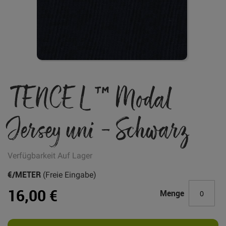
Zum
TENCEL ™ Modal
Anfang
der
Bildgalerie
Jersey uni - Schwarz
springen
Verfügbarkeit
Auf Lager
€/METER
(Freie Eingabe)
16,00 €
Menge