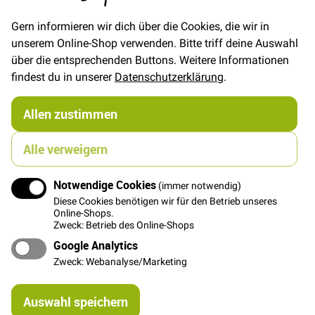
Gern informieren wir dich über die Cookies, die wir in
unserem Online-Shop verwenden. Bitte triff deine Auswahl
In den Warenkorb
über die entsprechenden Buttons. Weitere Informationen
findest du in unserer
Datenschutzerklärung
.
Allen zustimmen
Details
Alle verweigern
MEET MILK: Soft Stretch Twill mit TENCEL™ Lyocell
Notwendige Cookies
(immer notwendig)
und Elasthan. Schwerer Fall und weicher Griff - ein
Diese Cookies benötigen wir für den Betrieb unseres
toller Stoff für Hosen, Röcke und Kleider!
Online-Shops.
Zweck: Betrieb des Online-Shops
Google Analytics
Zweck: Webanalyse/Marketing
Weitere Informationen
Re
Auswahl speichern
mi