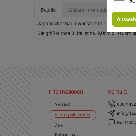
Zw
Details
Weitere Informationen
Her
Auswahl
Japanischer Baumwollstoff mit ausdrucksstar
Die größte rosa Blüte ist ca. 9,0cm x 10,0cm 
Informationen
Kontakt
Versand
030/443
info@frau
Vertrag widerrufen
Kontaktfo
AGB
Datenschutz