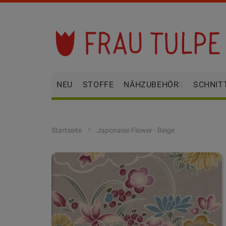
Zum
Inhalt
springen
NEU
STOFFE
NÄHZUBEHÖR
SCHNIT
Startseite
Japonaise Flower - Beige
Zum
Ende
der
Bildgalerie
springen