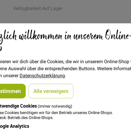
Verfügbarkeit
Auf Lager
Artikel
zlich willkommen in unserem Online
€/Meter
(Freie Eingabe)
für
p
22,00 €
gruppiertes
Produkt
FAT QUARTER
(ca. 50 x 55 cm)
ieren wir dich über die Cookies, die wir in unserem Online-Shop
6,00 €
 deine Auswahl über die entsprechenden Buttons. Weitere Informa
in unserer
Datenschutzerklärung
.
ustimmen
Alle verweigern
In den Warenkorb
twendige Cookies
(immer notwendig)
se Cookies benötigen wir für den Betrieb unseres Online-Shops.
ck: Betrieb des Online-Shops
ogle Analytics