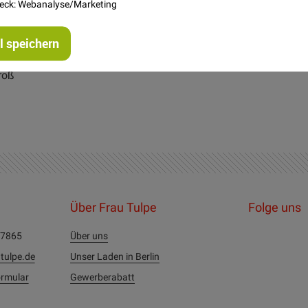
eck: Webanalyse/Marketing
steller
 speichern
kem Blumenmuster. Super geeignet für Bekleidung und Dekoarti
groß
Über Frau Tulpe
Folge uns
27865
Über uns
tulpe.de
Unser Laden in Berlin
rmular
Gewerberabatt