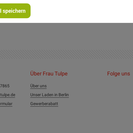
mm
 speichern
Über Frau Tulpe
Folge uns
27865
Über uns
tulpe.de
Unser Laden in Berlin
rmular
Gewerberabatt