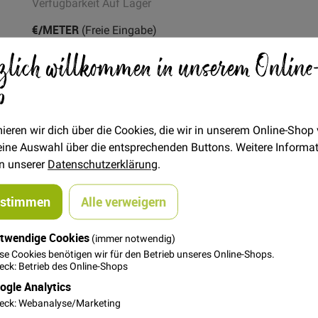
Verfügbarkeit
Auf Lager
€/METER
(Freie Eingabe)
zlich willkommen in unserem Online
18,00 €
Menge
p
In den Warenkorb
ieren wir dich über die Cookies, die wir in unserem Online-Shop
 deine Auswahl über die entsprechenden Buttons. Weitere Informa
in unserer
Datenschutzerklärung
.
ustimmen
Alle verweigern
twendige Cookies
(immer notwendig)
steller
se Cookies benötigen wir für den Betrieb unseres Online-Shops.
ck: Betrieb des Online-Shops
 und Alt! Ideal für Kinderbekleidung oder auch stylischen Workwe
ogle Analytics
eck: Webanalyse/Marketing